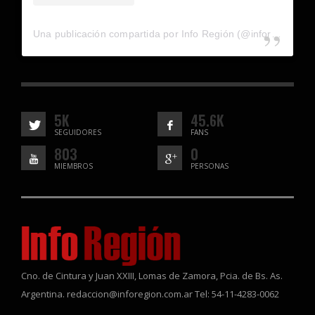
Una publicación compartida por Info Región (@inforegion_redes)
5K
45.6K
SEGUIDORES
FANS
803
0
MIEMBROS
PERSONAS
Cno. de Cintura y Juan XXIII, Lomas de Zamora, Pcia. de Bs. As.
Argentina. redaccion@inforegion.com.ar Tel: 54-11-4283-0062