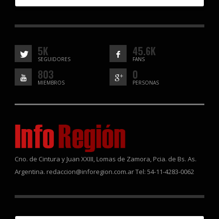
5K
45.6K
SEGUIDORES
FANS
803
0
MIEMBROS
PERSONAS
Cno. de Cintura y Juan XXIII, Lomas de Zamora, Pcia. de Bs. As.
Argentina. redaccion@inforegion.com.ar Tel: 54-11-4283-0062