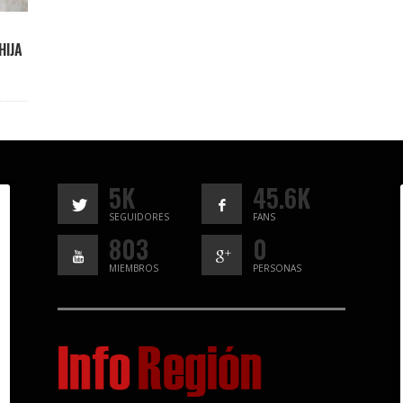
HIJA
5K
45.6K
SEGUIDORES
FANS
803
0
MIEMBROS
PERSONAS