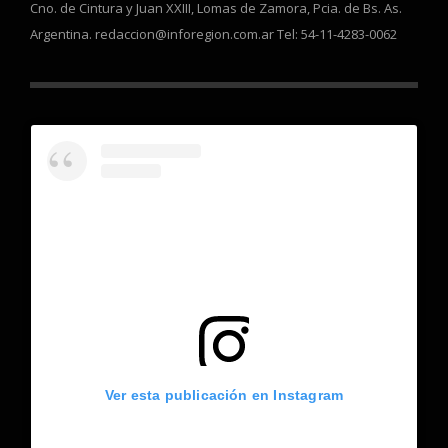
Cno. de Cintura y Juan XXIII, Lomas de Zamora, Pcia. de Bs. As.
Argentina. redaccion@inforegion.com.ar Tel: 54-11-4283-0062
Ver esta publicación en Instagram