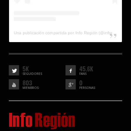
Una publicación compartida por Info Región (@inforegion_redes)
5K
45.6K
SEGUIDORES
FANS
803
0
MIEMBROS
PERSONAS