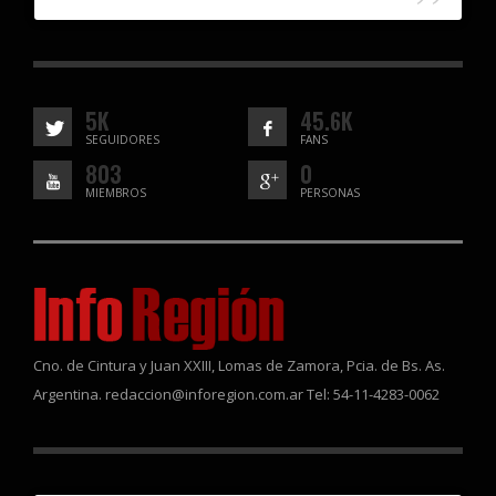
5K
45.6K
SEGUIDORES
FANS
803
0
MIEMBROS
PERSONAS
Cno. de Cintura y Juan XXIII, Lomas de Zamora, Pcia. de Bs. As.
Argentina. redaccion@inforegion.com.ar Tel: 54-11-4283-0062