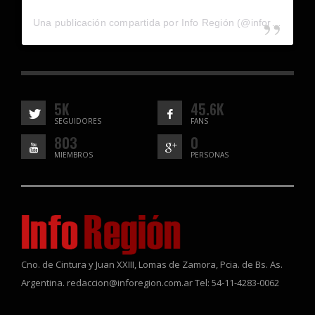
Una publicación compartida por Info Región (@inforegion_redes)
5K
45.6K
SEGUIDORES
FANS
803
0
MIEMBROS
PERSONAS
Cno. de Cintura y Juan XXIII, Lomas de Zamora, Pcia. de Bs. As.
Argentina. redaccion@inforegion.com.ar Tel: 54-11-4283-0062