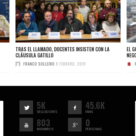
TRAS EL LLAMADO, DOCENTES INSISTEN CON LA
EL G
CLÁUSULA GATILLO
NEGO
FRANCO SOLLEIRO
8 FEBRERO, 2019
5K
45.6K
SEGUIDORES
FANS
803
0
MIEMBROS
PERSONAS