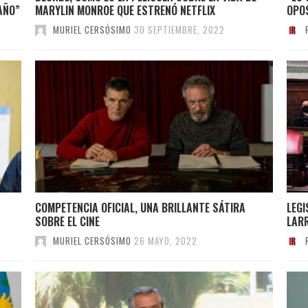
AÑO”
MARYLIN MONROE QUE ESTRENÓ NETFLIX
OPO
MURIEL CERSÓSIMO
30 SEPTIEMBRE, 2022
COMPETENCIA OFICIAL, UNA BRILLANTE SÁTIRA
LEG
SOBRE EL CINE
LAR
MURIEL CERSÓSIMO
26 MAYO, 2022