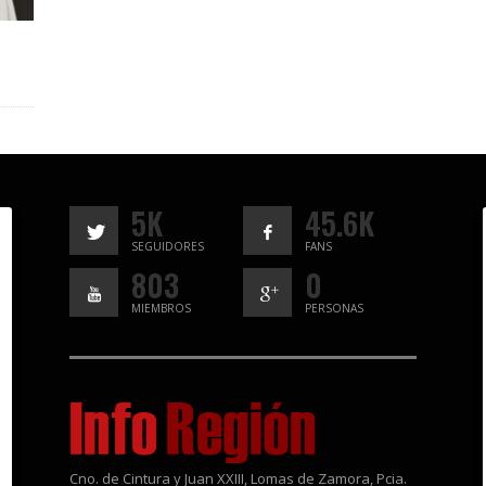
5K
45.6K
SEGUIDORES
FANS
803
0
MIEMBROS
PERSONAS
Cno. de Cintura y Juan XXIII, Lomas de Zamora, Pcia.