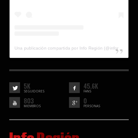
Una publicación compartida por Info Región (@inforegion_redes)
5K
45.6K
SEGUIDORES
FANS
803
0
MIEMBROS
PERSONAS