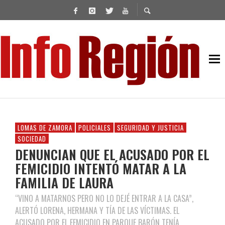
LOMAS DE ZAMORA
POLICIALES
SEGURIDAD Y JUSTICIA
SOCIEDAD
DENUNCIAN QUE EL ACUSADO POR EL
FEMICIDIO INTENTÓ MATAR A LA
FAMILIA DE LAURA
“VINO A MATARNOS PERO NO LO DEJÉ ENTRAR A LA CASA”,
ALERTÓ LORENA, HERMANA Y TÍA DE LAS VÍCTIMAS. EL
ACUSADO POR EL FEMICIDIO EN PARQUE BARÓN TENÍA