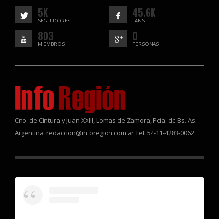
5K
45.6K
SEGUIDORES
FANS
803
0
MIEMBROS
PERSONAS
Cno. de Cintura y Juan XXIII, Lomas de Zamora, Pcia. de Bs. As.
Argentina. redaccion@inforegion.com.ar Tel: 54-11-4283-0062