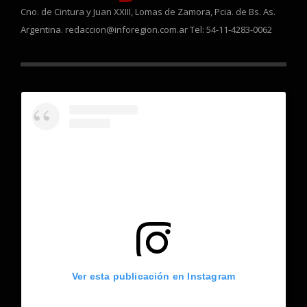
Cno. de Cintura y Juan XXIII, Lomas de Zamora, Pcia. de Bs. As.
Argentina. redaccion@inforegion.com.ar Tel: 54-11-4283-0062
Ver esta publicación en Instagram