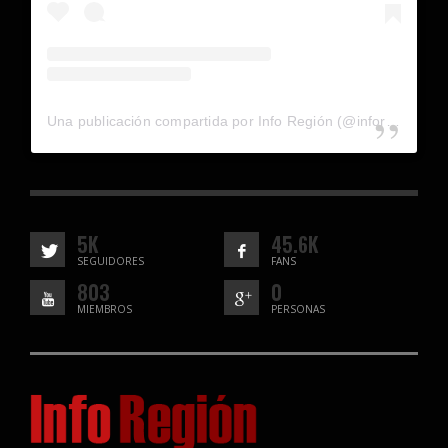
Una publicación compartida por Info Región (@inforegion_redes)
5K
45.6K
SEGUIDORES
FANS
803
0
MIEMBROS
PERSONAS