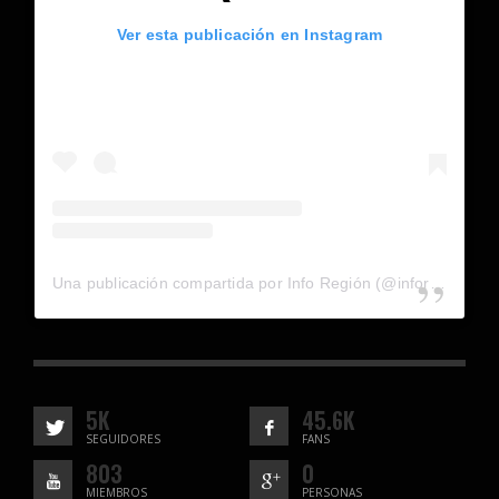
Ver esta publicación en Instagram
Una publicación compartida por Info Región (@inforegion_redes)
5K
45.6K
SEGUIDORES
FANS
803
0
MIEMBROS
PERSONAS