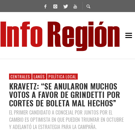
CENTRALES
LANÚS
POLÍTICA LOCAL
KRAVETZ: “SE ANULARON MUCHOS
VOTOS A FAVOR DE GRINDETTI POR
CORTES DE BOLETA MAL HECHOS”
EL PRIMER CANDIDATO A CONCEJAL POR JUNTOS POR EL
CAMBIO ES OPTIMISTA EN QUE PUEDEN TRIUNFAR EN OCTUBRE
Y ADELANTÓ LA ESTRATEGIA PARA LA CAMPAÑA.