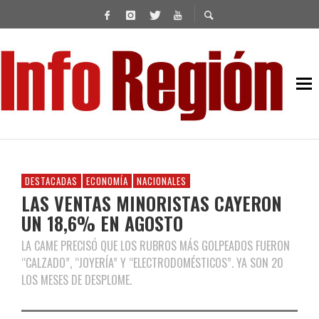
DESTACADAS
ECONOMÍA
NACIONALES
LAS VENTAS MINORISTAS CAYERON
UN 18,6% EN AGOSTO
LA CAME PRECISÓ QUE LOS RUBROS MÁS GOLPEADOS FUERON
“CALZADO”, “JOYERÍA” Y “ELECTRODOMÉSTICOS”. YA SON 20
LOS MESES DE DESPLOME.