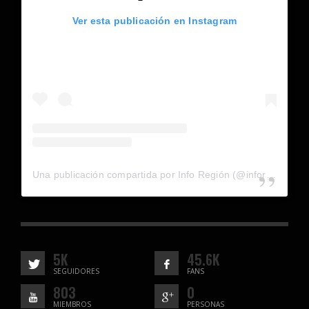
Ver esta publicación en Instagram
Una publicación compartida por Info Región (@inforegion_redes)
5K
45.6K
SEGUIDORES
FANS
803
0
MIEMBROS
PERSONAS