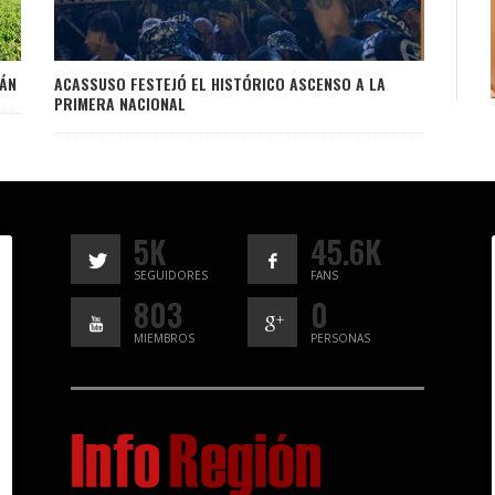
CÁN
ACASSUSO FESTEJÓ EL HISTÓRICO ASCENSO A LA
PRIMERA NACIONAL
5K
45.6K
SEGUIDORES
FANS
803
0
MIEMBROS
PERSONAS