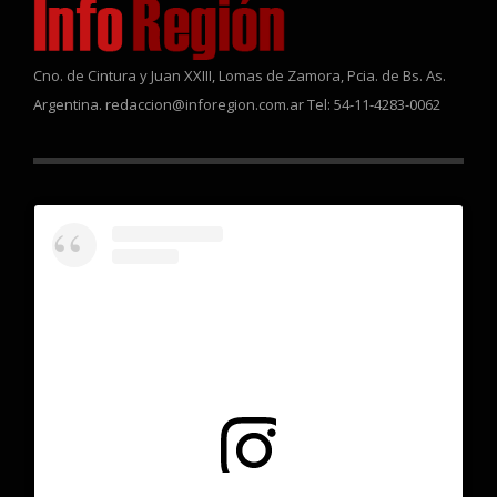
Cno. de Cintura y Juan XXIII, Lomas de Zamora, Pcia. de Bs. As.
Argentina. redaccion@inforegion.com.ar Tel: 54-11-4283-0062