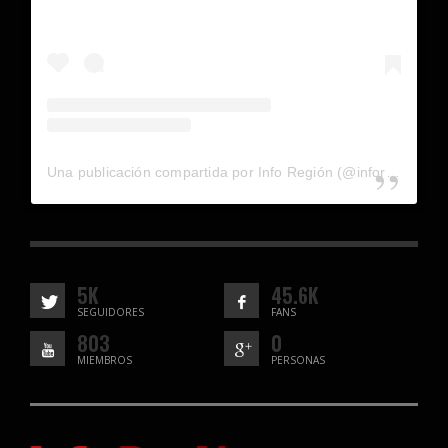
Una publicación compartida por Info Región (@inforegion_redes)
5K
45.6K
SEGUIDORES
FANS
803
0
MIEMBROS
PERSONAS