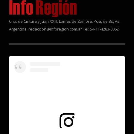
Cno. de Cintura y Juan XXIII, Lomas de Zamora, Pcia. de Bs. As.
Argentina. redaccion@inforegion.com.ar Tel: 54-11-4283-0062