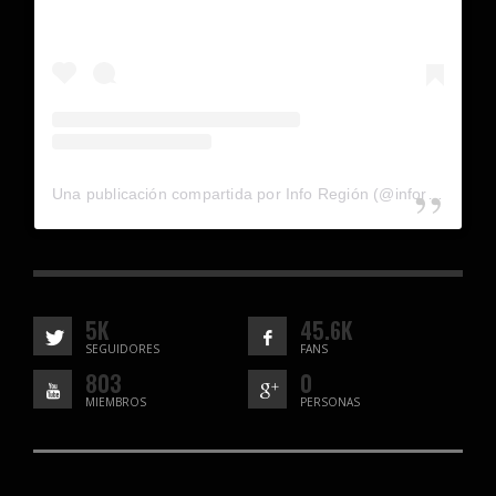
Una publicación compartida por Info Región (@inforegion_redes)
5K
45.6K
SEGUIDORES
FANS
803
0
MIEMBROS
PERSONAS