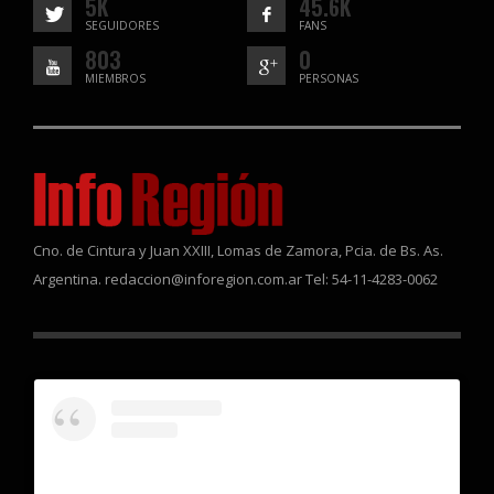
5K
45.6K
SEGUIDORES
FANS
803
0
MIEMBROS
PERSONAS
Cno. de Cintura y Juan XXIII, Lomas de Zamora, Pcia. de Bs. As.
Argentina. redaccion@inforegion.com.ar Tel: 54-11-4283-0062