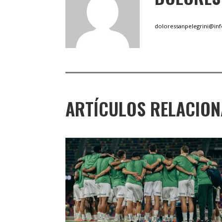
doloressanpelegrini@in
ARTÍCULOS RELACIO