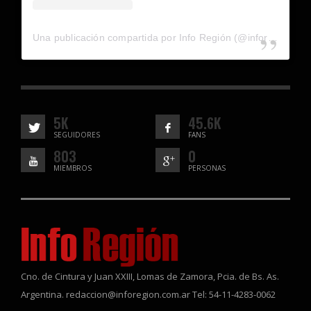
Una publicación compartida por Info Región (@inforegion_redes)
5K
45.6K
SEGUIDORES
FANS
803
0
MIEMBROS
PERSONAS
Cno. de Cintura y Juan XXIII, Lomas de Zamora, Pcia. de Bs. As.
Argentina. redaccion@inforegion.com.ar Tel: 54-11-4283-0062