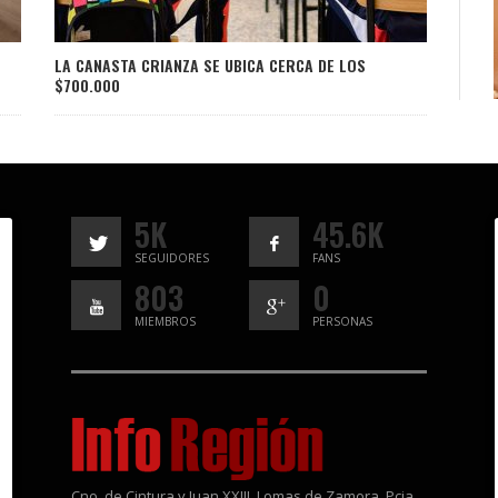
LA CANASTA CRIANZA SE UBICA CERCA DE LOS
$700.000
5K
45.6K
SEGUIDORES
FANS
803
0
MIEMBROS
PERSONAS
Cno. de Cintura y Juan XXIII, Lomas de Zamora, Pcia.