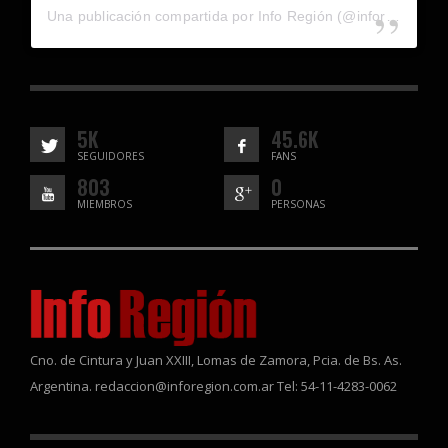
Una publicación compartida por Info Región (@inforegion_redes)
5K
45.6K
SEGUIDORES
FANS
803
0
MIEMBROS
PERSONAS
Cno. de Cintura y Juan XXIII, Lomas de Zamora, Pcia. de Bs. As.
Argentina. redaccion@inforegion.com.ar Tel: 54-11-4283-0062