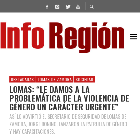
DESTACADAS
LOMAS DE ZAMORA
SOCIEDAD
LOMAS: “LE DAMOS A LA
PROBLEMÁTICA DE LA VIOLENCIA DE
GÉNERO UN CARÁCTER URGENTE”
ASÍ LO ADVIRTIÓ EL SECRETARIO DE SEGURIDAD DE LOMAS DE
ZAMORA, JORGE BONINO. LANZARON LA PATRULLA DE GÉNERO
Y HAY CAPACITACIONES.