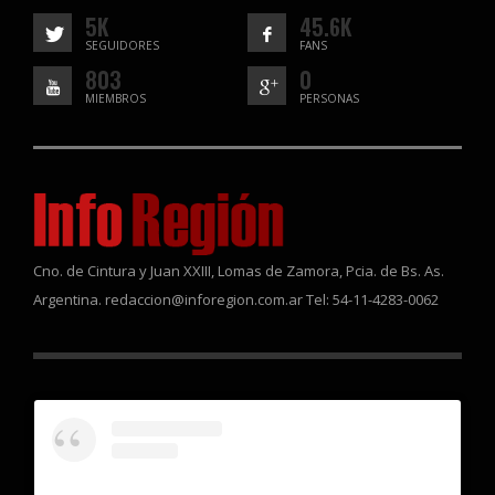
5K
45.6K
SEGUIDORES
FANS
803
0
MIEMBROS
PERSONAS
Cno. de Cintura y Juan XXIII, Lomas de Zamora, Pcia. de Bs. As.
Argentina. redaccion@inforegion.com.ar Tel: 54-11-4283-0062