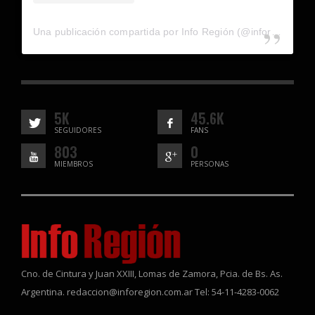
Una publicación compartida por Info Región (@inforegion_redes)
5K
45.6K
SEGUIDORES
FANS
803
0
MIEMBROS
PERSONAS
Cno. de Cintura y Juan XXIII, Lomas de Zamora, Pcia. de Bs. As.
Argentina. redaccion@inforegion.com.ar Tel: 54-11-4283-0062