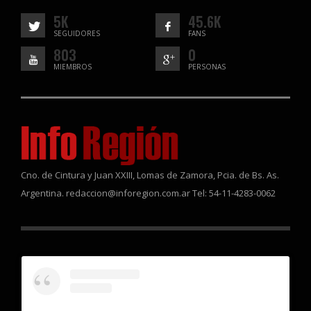
5K
45.6K
SEGUIDORES
FANS
803
0
MIEMBROS
PERSONAS
Cno. de Cintura y Juan XXIII, Lomas de Zamora, Pcia. de Bs. As.
Argentina. redaccion@inforegion.com.ar Tel: 54-11-4283-0062