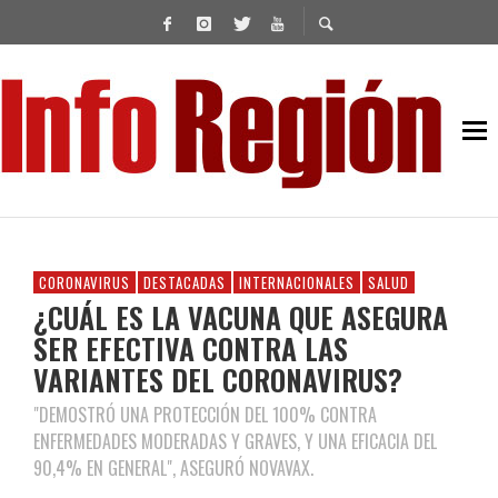
CORONAVIRUS
DESTACADAS
INTERNACIONALES
SALUD
¿CUÁL ES LA VACUNA QUE ASEGURA
SER EFECTIVA CONTRA LAS
VARIANTES DEL CORONAVIRUS?
"DEMOSTRÓ UNA PROTECCIÓN DEL 100% CONTRA
ENFERMEDADES MODERADAS Y GRAVES, Y UNA EFICACIA DEL
90,4% EN GENERAL", ASEGURÓ NOVAVAX.