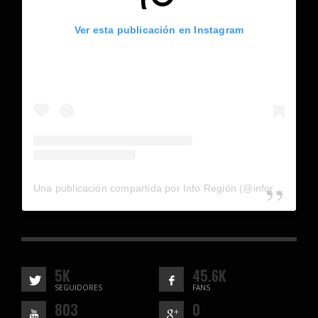
Ver esta publicación en Instagram
Una publicación compartida por Info Región (@inforegion_redes)
5K
45.6K
SEGUIDORES
FANS
803
0