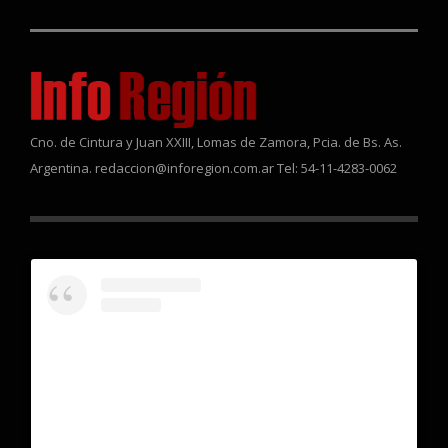
Cno. de Cintura y Juan XXIII, Lomas de Zamora, Pcia. de Bs. As.
Argentina. redaccion@inforegion.com.ar Tel: 54-11-4283-0062