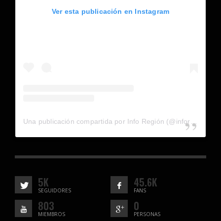
Ver esta publicación en Instagram
Una publicación compartida por Info Región (@inforegion_redes)
5K
45.6K
SEGUIDORES
FANS
803
0
MIEMBROS
PERSONAS