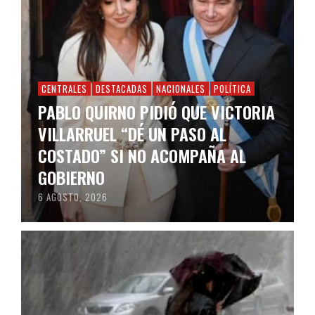
CENTRALES
DESTACADAS
NACIONALES
POLÍTICA
PABLO QUIRNO PIDIÓ QUE VICTORIA
VILLARRUEL “DÉ UN PASO AL
COSTADO” SI NO ACOMPAÑA AL
GOBIERNO
6 AGOSTO, 2026