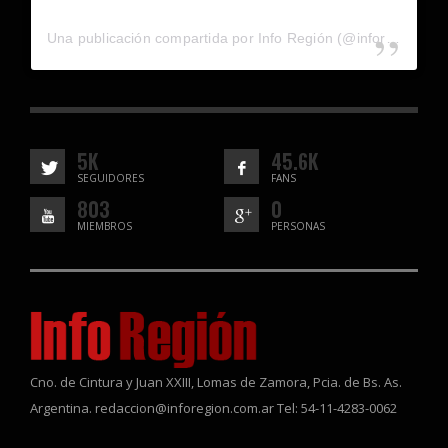
Una publicación compartida por Info Región (@inforegion_redes)
5K
45.6K
SEGUIDORES
FANS
803
0
MIEMBROS
PERSONAS
Cno. de Cintura y Juan XXIII, Lomas de Zamora, Pcia. de Bs. As.
Argentina. redaccion@inforegion.com.ar Tel: 54-11-4283-0062