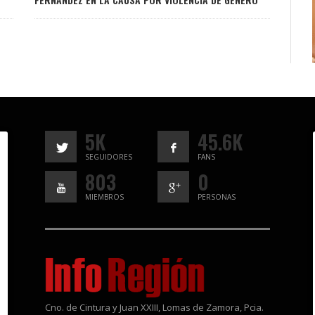
5K
45.6K
SEGUIDORES
FANS
803
0
MIEMBROS
PERSONAS
Cno. de Cintura y Juan XXIII, Lomas de Zamora, Pcia.