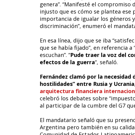
genera”. “Manifesté el compromiso de
injusto que es cómo se plantea ese 
importancia de igualar los géneros y
discriminación”, enumeró el mandata
En esa línea, dijo que se iba “satis
que se había fijado”, en referencia a
escuchan”. “
Pude traer la voz del 
efectos de la guerra
“, señaló.
Fernández clamó por la necesidad d
hostilidades” entre Rusia y Ucrani
arquitectura financiera internacion
celebró los debates sobre “impuestos
al participar de la cumbre del G7 qu
El mandatario señaló que su presenci
Argentina pero también en su calid
Comunidad de Estados Latinoamerican