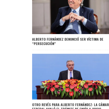
ALBERTO FERNÁNDEZ DENUNCIÓ SER VÍCTIMA DE
“PERSECUCIÓN”
OTRO REVÉS PARA ALBERTO FERNÁNDEZ: LA CÁMA
FEDERAL AVALÓ EL TRÁMITE DE ENVÍO A JUICIO