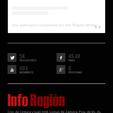
Una publicación compartida por Info Región (@inforegion_redes)
5K
45.6K
SEGUIDORES
FANS
803
0
MIEMBROS
PERSONAS
Cno. de Cintura y Juan XXIII, Lomas de Zamora, Pcia. de Bs. As.