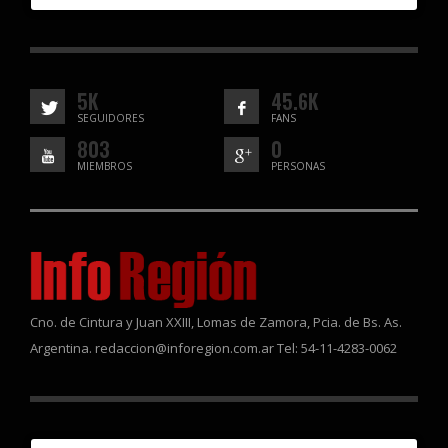
5K
45.6K
SEGUIDORES
FANS
803
0
MIEMBROS
PERSONAS
Cno. de Cintura y Juan XXIII, Lomas de Zamora, Pcia. de Bs. As.
Argentina. redaccion@inforegion.com.ar Tel: 54-11-4283-0062