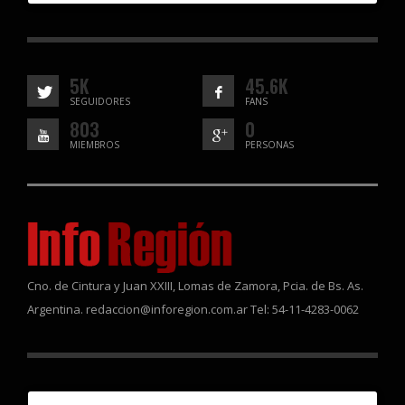
5K
45.6K
SEGUIDORES
FANS
803
0
MIEMBROS
PERSONAS
Cno. de Cintura y Juan XXIII, Lomas de Zamora, Pcia. de Bs. As.
Argentina. redaccion@inforegion.com.ar Tel: 54-11-4283-0062