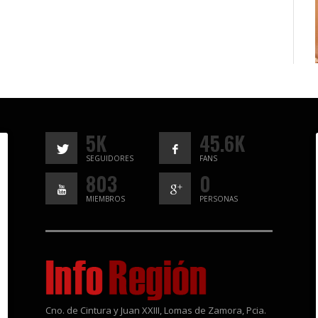
5K
45.6K
SEGUIDORES
FANS
803
0
MIEMBROS
PERSONAS
Cno. de Cintura y Juan XXIII, Lomas de Zamora, Pcia.