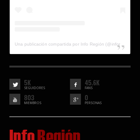
Una publicación compartida por Info Región (@inforegion_redes)
5K
45.6K
SEGUIDORES
FANS
803
0
MIEMBROS
PERSONAS