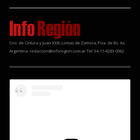
Cno. de Cintura y Juan XXIII, Lomas de Zamora, Pcia. de Bs. As.
Argentina. redaccion@inforegion.com.ar Tel: 54-11-4283-0062