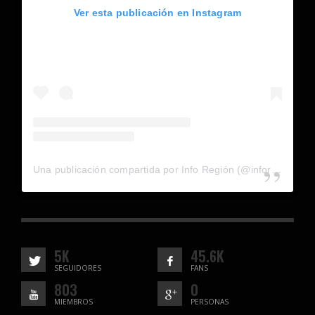
Ver esta publicación en Instagram
Una publicación compartida por Info Región (@inforegion_redes)
5K
45.6K
SEGUIDORES
FANS
803
0
MIEMBROS
PERSONAS