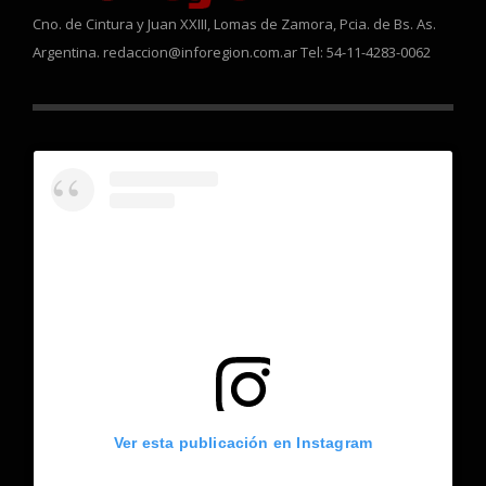
Cno. de Cintura y Juan XXIII, Lomas de Zamora, Pcia. de Bs. As.
Argentina. redaccion@inforegion.com.ar Tel: 54-11-4283-0062
Ver esta publicación en Instagram