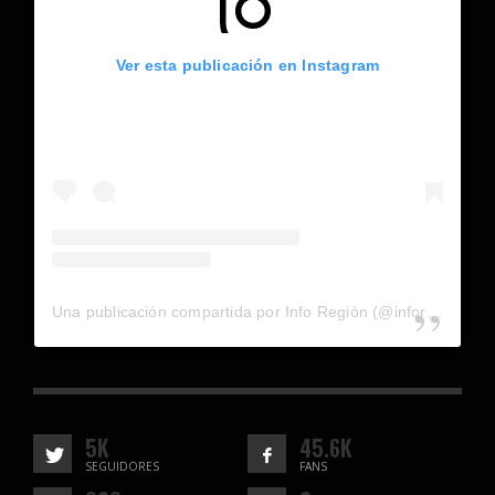
Ver esta publicación en Instagram
Una publicación compartida por Info Región (@inforegion_redes)
5K
45.6K
SEGUIDORES
FANS