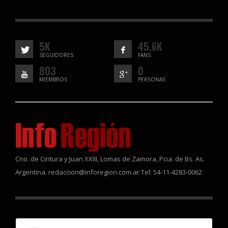
5K
45.6K
SEGUIDORES
FANS
803
0
MIEMBROS
PERSONAS
Cno. de Cintura y Juan XXIII, Lomas de Zamora, Pcia. de Bs. As.
Argentina. redaccion@inforegion.com.ar Tel: 54-11-4283-0062