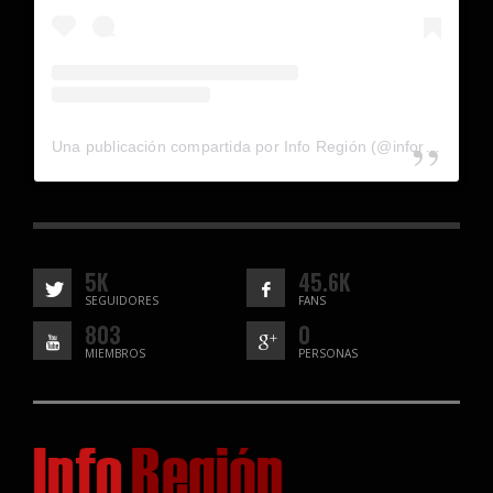
Una publicación compartida por Info Región (@inforegion_redes)
5K
45.6K
SEGUIDORES
FANS
803
0
MIEMBROS
PERSONAS