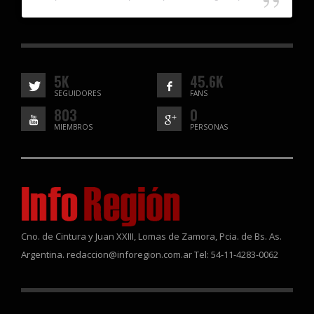
5K
45.6K
SEGUIDORES
FANS
803
0
MIEMBROS
PERSONAS
Cno. de Cintura y Juan XXIII, Lomas de Zamora, Pcia. de Bs. As.
Argentina. redaccion@inforegion.com.ar Tel: 54-11-4283-0062