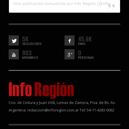
Una publicación compartida por Info Región (@inforegion_redes)
5K
45.6K
SEGUIDORES
FANS
803
0
MIEMBROS
PERSONAS
Cno. de Cintura y Juan XXIII, Lomas de Zamora, Pcia. de Bs. As.
Argentina. redaccion@inforegion.com.ar Tel: 54-11-4283-0062