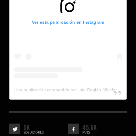
Ver esta publicación en Instagram
Una publicación compartida por Info Región (@inforegion_redes)
5K
45.6K
SEGUIDORES
FANS