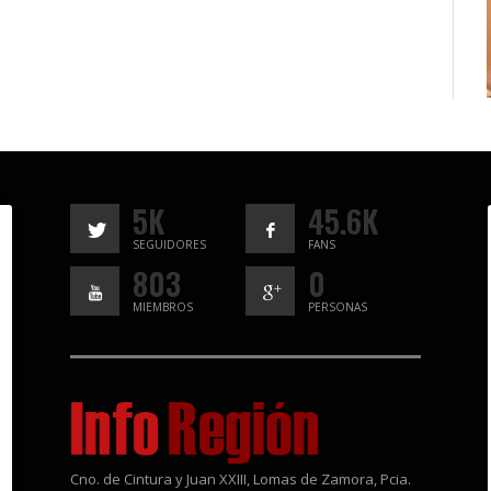
5K
45.6K
SEGUIDORES
FANS
803
0
MIEMBROS
PERSONAS
Cno. de Cintura y Juan XXIII, Lomas de Zamora, Pcia.