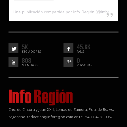
Una publicación compartida por Info Región (@inforegion_redes)
5K
45.6K
SEGUIDORES
FANS
803
0
MIEMBROS
PERSONAS
Cno. de Cintura y Juan XXIII, Lomas de Zamora, Pcia. de Bs. As.
Argentina. redaccion@inforegion.com.ar Tel: 54-11-4283-0062