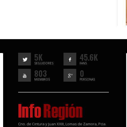
5K
45.6K
SEGUIDORES
FANS
803
0
MIEMBROS
PERSONAS
Cno. de Cintura y Juan XXIII, Lomas de Zamora, Pcia.