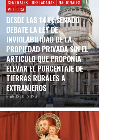
CENTRALES
DESTACADAS
NACIONALES
POLÍTICA
DESDE LAS 14 EL SENADO
DEBATE LA LEY DE
INVIOLABILIDAD DE LA
PROPIEDAD PRIVADA SIN EL
ARTICULO QUE PROPONÍA
ELEVAR EL PORCENTAJE DE
TIERRAS RURALES A
EXTRANJEROS
6 AGOSTO, 2026