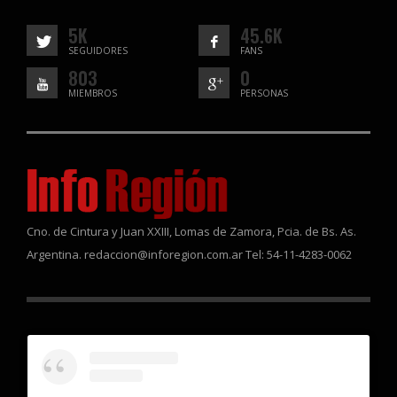
5K
45.6K
SEGUIDORES
FANS
803
0
MIEMBROS
PERSONAS
Cno. de Cintura y Juan XXIII, Lomas de Zamora, Pcia. de Bs. As.
Argentina. redaccion@inforegion.com.ar Tel: 54-11-4283-0062