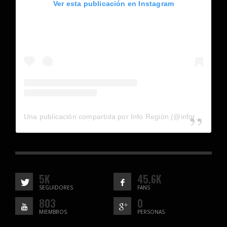
Ver esta publicación en Instagram
Una publicación compartida por Info Región (@inforegion_redes)
5K
45.6K
SEGUIDORES
FANS
803
0
MIEMBROS
PERSONAS