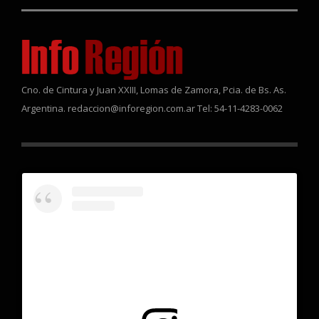
Cno. de Cintura y Juan XXIII, Lomas de Zamora, Pcia. de Bs. As.
Argentina. redaccion@inforegion.com.ar Tel: 54-11-4283-0062