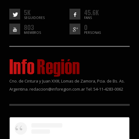
5K
45.6K
SEGUIDORES
FANS
803
0
MIEMBROS
PERSONAS
Cno. de Cintura y Juan XXIII, Lomas de Zamora, Pcia. de Bs. As.
Argentina. redaccion@inforegion.com.ar Tel: 54-11-4283-0062