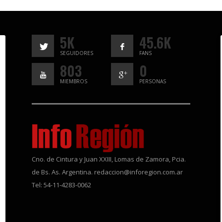
5K
45.6K
SEGUIDORES
FANS
803
0
MIEMBROS
PERSONAS
Cno. de Cintura y Juan XXIII, Lomas de Zamora, Pcia.
de Bs. As. Argentina. redaccion@inforegion.com.ar
Tel: 54-11-4283-0062