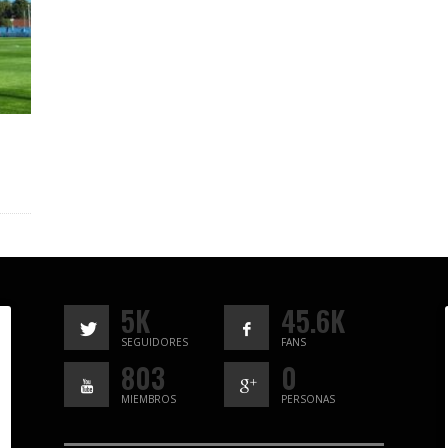
5K
45.6K
SEGUIDORES
FANS
803
0
MIEMBROS
PERSONAS