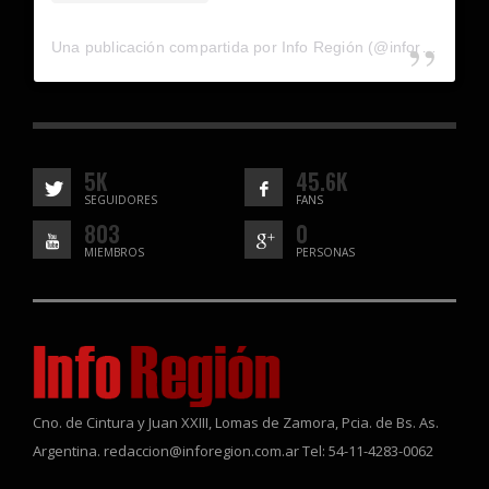
Una publicación compartida por Info Región (@inforegion_redes)
5K
45.6K
SEGUIDORES
FANS
803
0
MIEMBROS
PERSONAS
Cno. de Cintura y Juan XXIII, Lomas de Zamora, Pcia. de Bs. As.
Argentina. redaccion@inforegion.com.ar Tel: 54-11-4283-0062